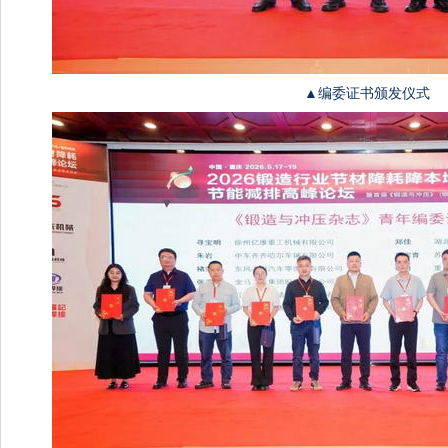
▲编委证书颁发仪式