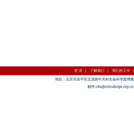
首 页
|
了解我们
|
我们的工作
地址：北京市昌平区北清路中关村生命科学园博雅C座10层 1
邮件:
cfia@chinaforge.org.cn