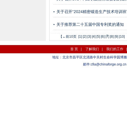
关于召开“2024精密锻造生产技术培训班
关于推荐第二十五届中国专利奖的通知
7
【←前10页
[1]
[2]
[3]
[4]
[5]
[6]
[
]
[8]
[9]
[10]
首 页
|
了解我们
|
我们的工作
地址：北京市昌平区北清路中关村生命科学园博雅C座10层 1
邮件:
cfia@chinaforge.org.cn